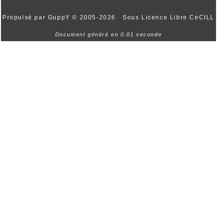
Propulsé par GuppY
© 2005-2026
Sous Licence Libre CeCILL
Document généré en 0.01 seconde