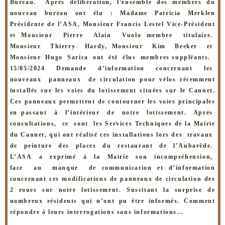
Bureau. Après
délibération, l'ensemble des membres du
nouveau bureau ont élu : Madame
Patricia Merklen
Présidente de l’ASA, Monsieur Francis Lestel Vice-Président
et
Monsieur Pierre Alain Vuolo membre titulaire.
Monsieur Thierry Hardy,
Monsieur Kim Beeker et
Monsieur Hugo Sarica ont été élus membres
suppléants.
15/05/2024 Demande d’information concernant les
nouveaux panneaux de
circulation pour vélos récemment
installés sur les voies du lotissement situées
sur le Cannet.
Ces panneaux permettent de contourner les voies principales
en
passant à l’intérieur de notre lotissement. Après
consultations, ce sont les
Services Techniques de la Mairie
du Cannet, qui ont réalisé ces installations lors
des travaux
de peinture des places du restaurant de l’Aubarède.
L’ASA a exprimé à la Mairie son incompréhension,
face au manque de
communication et d’information
concernant ces modifications de panneaux de
circulation des
2 roues sur notre lotissement. Suscitant la surprise de
nombreux
résidents qui n’ont pu être informés. Comment
répondre à leurs interrogations
sans informations…