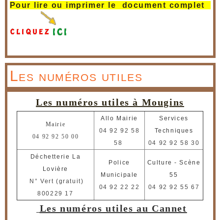
Pour lire ou imprimer le document complet
Les numéros utiles
Les numéros utiles à Mougins
Allo Mairie
Services
M
airie
04 92 92 58
Techniques
04 92 92 50 00
58
04 92 92 58 30
Déchetterie La
Police
Culture - Scène
Lovière
Municipale
55
N° Vert (gratuit)
04 92 22 22
04 92 92 55 67
800229 17
Les numéros utiles au Cannet