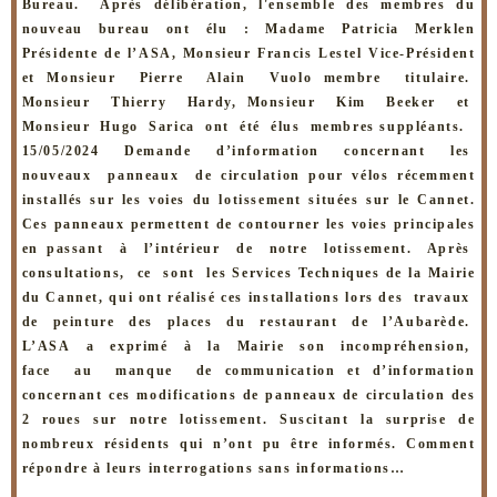
Bureau. Après
délibération, l'ensemble des membres du
nouveau bureau ont élu : Madame
Patricia Merklen
Présidente de l’ASA, Monsieur Francis Lestel Vice-Président
et
Monsieur Pierre Alain Vuolo membre titulaire.
Monsieur Thierry Hardy,
Monsieur Kim Beeker et
Monsieur Hugo Sarica ont été élus membres
suppléants.
15/05/2024 Demande d’information concernant les
nouveaux panneaux de
circulation pour vélos récemment
installés sur les voies du lotissement situées
sur le Cannet.
Ces panneaux permettent de contourner les voies principales
en
passant à l’intérieur de notre lotissement. Après
consultations, ce sont les
Services Techniques de la Mairie
du Cannet, qui ont réalisé ces installations lors
des travaux
de peinture des places du restaurant de l’Aubarède.
L’ASA a exprimé à la Mairie son incompréhension,
face au manque de
communication et d’information
concernant ces modifications de panneaux de
circulation des
2 roues sur notre lotissement. Suscitant la surprise de
nombreux
résidents qui n’ont pu être informés. Comment
répondre à leurs interrogations
sans informations…