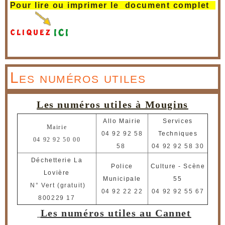
Pour lire ou imprimer le document complet
Les numéros utiles
Les numéros utiles à Mougins
Allo Mairie
Services
M
airie
04 92 92 58
Techniques
04 92 92 50 00
58
04 92 92 58 30
Déchetterie La
Police
Culture - Scène
Lovière
Municipale
55
N° Vert (gratuit)
04 92 22 22
04 92 92 55 67
800229 17
Les numéros utiles au Cannet