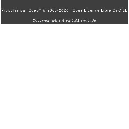
Propulsé par GuppY
© 2005-2026
Sous Licence Libre CeCILL
Document généré en 0.01 seconde